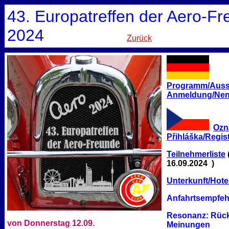
43. Europatreffen der Aero-F
2024
Zurück
Programm/Auss
Anmeldung/Ne
Ozn
Přihláška/Regis
Teilnehmerliste
16.09.2024 )
Unterkunft/Hote
Anfahrtsempfe
Resonanz: Rüc
von
Donnerstag 12.09.
Meinungen